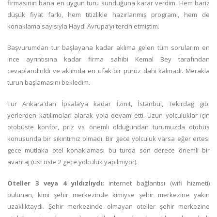
firmasının bana en uygun turu sunduğuna karar verdim. Hem bariz
düşük fiyat farkı, hem titizlikle hazırlanmış programı, hem de
konaklama sayısıyla Haydi Avrupa’yı tercih etmiştim.
Başvurumdan tur başlayana kadar aklıma gelen tüm sorularım en
ince ayrıntısına kadar firma sahibi Kemal Bey tarafından
cevaplandırıldı ve aklımda en ufak bir pürüz dahi kalmadı. Merakla
turun başlamasını bekledim.
Tur Ankara’dan İpsala’ya kadar İzmit, İstanbul, Tekirdağ gibi
yerlerden katılımcıları alarak yola devam etti. Uzun yolculuklar için
otobüste konfor, priz vs önemli olduğundan turumuzda otobüs
konusunda bir sıkıntımız olmadı. Bir gece yolculuk varsa eğer ertesi
gece mutlaka otel konaklaması bu turda son derece önemli bir
avantaj (üst üste 2 gece yolculuk yapılmıyor).
Oteller 3 veya 4 yıldızlıydı;
internet bağlantısı (wifi hizmeti)
bulunan, kimi şehir merkezinde kimiyse şehir merkezine yakın
uzaklıktaydı. Şehir merkezinde olmayan oteller şehir merkezine