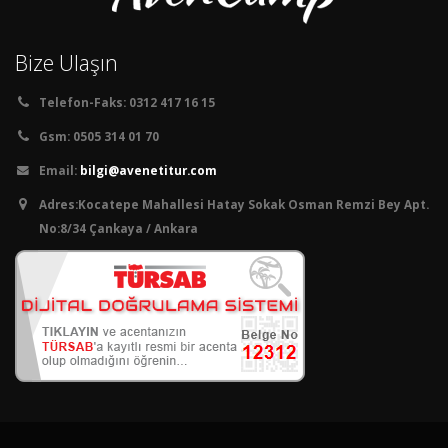
Bize Ulaşın
Telefon-Faks:
0312 417 16 15
Gsm:
0505 314 01 70
Email:
bilgi@avenetitur.com
Adres:
Kocatepe Mahallesi Hatay Sokak Osman Remzi Bey Apt.
No:8/34 Çankaya / Ankara