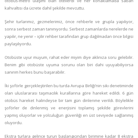
otobüs-metro ulaşımı olan otellerdi ve her konaklamada sabah
kahvaltısı da ücrete dahil şekilde mevcuttu.
Şehir turlarımız, gezmelerimiz, önce rehberle ve grupla yapılıyor,
sonra serbest zaman tanınıyordu. Serbest zamanlarda nerelerde ne
yapılır, ne yenir – içilir rehber tarafından grup dağılmadan önce bilgisi
paylaşılıyordu.
Otobüste uyur muyum, rahat eder miyim diye aklınıza soru gelebilir.
Benim gibi otobüste uyuma sorunu olan biri dahi uyuyabiliyorsa
sanırım herkes bunu başarabilir.
İki şoförle gerçekleştirilen bu turda Avrupa Birliği’nin sıkı denetiminde
olan uluslararası taşımacılık kurallarına göre hareket edildi. 6 gün
otobüs hareket halindeyse bir tam gün dinlenme verildi. Böylelikle
şoförler de dinlenmiş ve enerjisini toplamış şekilde görevlerini
yapmış oluyorlar ve yolculuğun güvenliği en üst seviyede sağlanmış
oluyordu.
Ekstra turlara gelince turun başlangıcından birimine kadar 8 ekstra