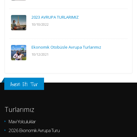
2023 AVRUPA TURLARIMIZ
10/10/2022
Ekonomik Otobüsle Avrupa Turlarımız
10/12/2021
Aven Eti Tur
Turlarımız
Mavi Yolculuklar
2026 Ekonomik Avrupa Turu