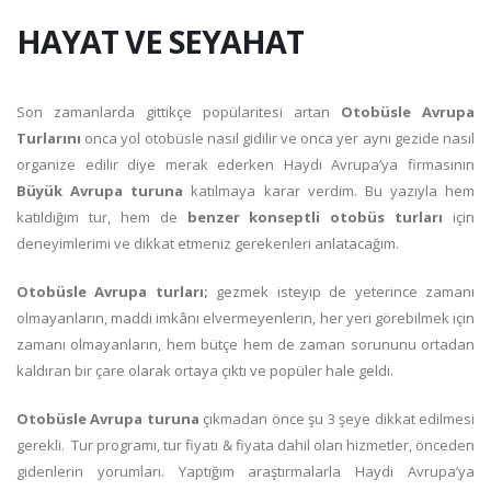
HAYAT VE SEYAHAT
Son zamanlarda gittikçe popülaritesi artan
Otobüsle Avrupa
Turlarını
onca yol otobüsle nasıl gidilir ve onca yer aynı gezide nasıl
organize edilir diye merak ederken Haydi Avrupa’ya firmasının
Büyük Avrupa turuna
katılmaya karar verdim. Bu yazıyla
hem
katıldığım tur, hem de
benzer konseptli otobüs turları
için
deneyimlerimi ve dikkat etmeniz gerekenleri anlatacağım.
Otobüsle Avrupa turları;
gezmek isteyip de yeterince zamanı
olmayanların, maddi imkânı elvermeyenlerin, her yeri görebilmek için
zamanı olmayanların, hem bütçe hem de zaman sorununu ortadan
kaldıran bir çare olarak ortaya çıktı ve popüler hale geldi.
Otobüsle Avrupa turuna
çıkmadan önce şu 3 şeye dikkat edilmesi
gerekli. Tur programı, tur fiyatı & fiyata dahil olan hizmetler, önceden
gidenlerin yorumları. Yaptığım araştırmalarla Haydi Avrupa’ya