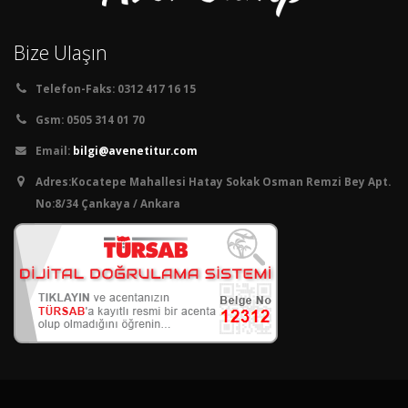
Bize Ulaşın
Telefon-Faks:
0312 417 16 15
Gsm:
0505 314 01 70
Email:
bilgi@avenetitur.com
Adres:
Kocatepe Mahallesi Hatay Sokak Osman Remzi Bey Apt.
No:8/34 Çankaya / Ankara