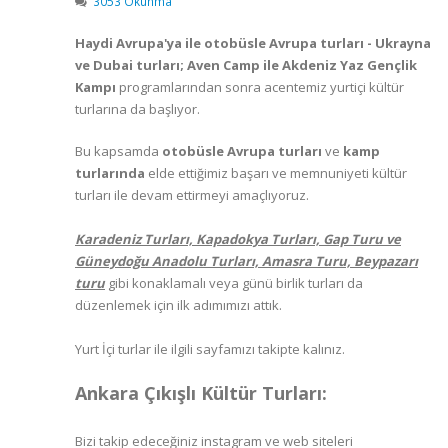
3053 Okunma
Haydi Avrupa'ya ile otobüsle Avrupa turları - Ukrayna
ve Dubai turları; Aven Camp ile Akdeniz Yaz Gençlik
Kampı
programlarından sonra acentemiz yurtiçi kültür
turlarına da başlıyor.
Bu kapsamda
otobüsle Avrupa turları
ve
kamp
turlarında
elde ettiğimiz başarı ve memnuniyeti kültür
turları ile devam ettirmeyi amaçlıyoruz.
Karadeniz Turları, Kapadokya Turları, Gap Turu ve
Güneydoğu Anadolu Turları, Amasra Turu, Beypazarı
turu
gibi konaklamalı veya günü birlik turları da
düzenlemek için ilk adımımızı attık.
Yurt İçi turlar ile ilgili sayfamızı takipte kalınız.
Ankara Çıkışlı Kültür Turları:
Bizi takip edeceğiniz instagram ve web siteleri