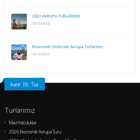
2023 AVRUPA TURLARIMIZ
10/10/2022
Ekonomik Otobüsle Avrupa Turlarımız
10/12/2021
Aven Eti Tur
Turlarımız
Mavi Yolculuklar
2026 Ekonomik Avrupa Turu